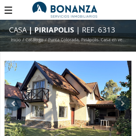
CASA
| PIRIAPOLIS
| REF. 6313
Inicio
Catálogo
Punta Colorada, Piriápolis. Casa en venta, 2 dormiotrios, 2 baños. 550 metros de la playa.
previous
next